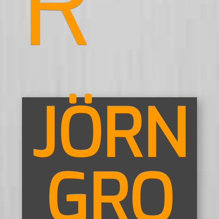
R
JÖRN
GRO