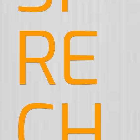
RE
CH