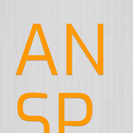
AN
SP